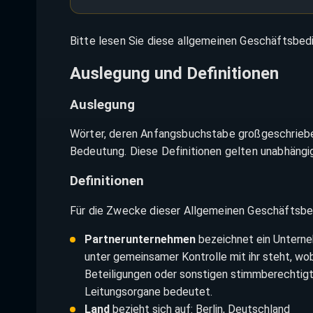
Bitte lesen Sie diese allgemeinen Geschäftsbedi
Auslegung und Definitionen
Auslegung
Wörter, deren Anfangsbuchstabe großgeschrieben
Bedeutung. Diese Definitionen gelten unabhängig 
Definitionen
Für die Zwecke dieser Allgemeinen Geschäftsbe
Partnerunternehmen
bezeichnet ein Unternehm
unter gemeinsamer Kontrolle mit ihr steht, wob
Beteiligungen oder sonstigen stimmberechtigt
Leitungsorgane bedeutet.
Land
bezieht sich auf: Berlin, Deutschland