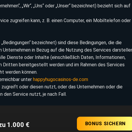
rnehmen“, „Wir“, „Uns“ oder „Unser“ bezeichnet) bezieht sich auf
ice zugreifen kann, z. B. einen Computer, ein Mobiltelefon oder 
 „Bedingungen“ bezeichnet) sind diese Bedingungen, die die
 Unternehmen in Bezug auf die Nutzung des Services darstellen
lle Dienste oder Inhalte (einschließlich Daten, Informationen,
em Dritten bereitgestellt werden und im Rahmen des Services
ht werden können.
erreichbar unter
happyhugocasinos-de.com
 zugreift oder diesen nutzt, oder das Unternehmen oder die
 den Service nutzt, je nach Fall.
BONUS SICHERN
zu 1.000 €