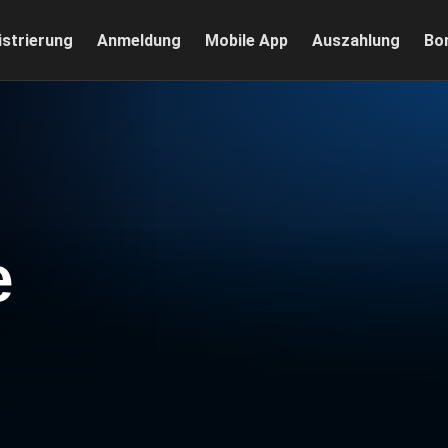
istrierung
Anmeldung
Mobile App
Auszahlung
Bo
e