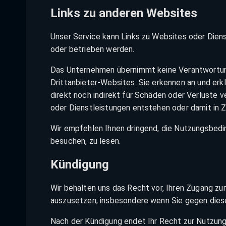
Links zu anderen Websites
Unser Service kann Links zu Websites oder Diens
oder betrieben werden.
Das Unternehmen übernimmt keine Verantwortung 
Drittanbieter-Websites. Sie erkennen an und er
direkt noch indirekt für Schäden oder Verluste v
oder Dienstleistungen entstehen oder damit in
Wir empfehlen Ihnen dringend, die Nutzungsbedin
besuchen, zu lesen.
Kündigung
Wir behalten uns das Recht vor, Ihren Zugang z
auszusetzen, insbesondere wenn Sie gegen dies
Nach der Kündigung endet Ihr Recht zur Nutzun