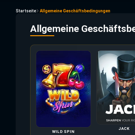
Startseite
Allgemeine Geschäftsbedingungen
Allgemeine Geschäftsb
JACK
WILD SPIN