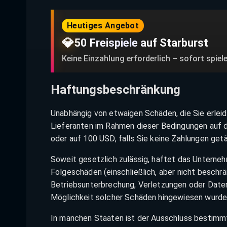
Heutiges Angebot
💎
50 Freispiele auf Starburst
Keine Einzahlung erforderlich – sofort spiel
Haftungsbeschränkung
Unabhängig von etwaigen Schäden, die Sie erlei
Lieferanten im Rahmen dieser Bedingungen auf d
oder auf 100 USD, falls Sie keine Zahlungen getä
Soweit gesetzlich zulässig, haftet das Unternehm
Folgeschäden (einschließlich, aber nicht beschr
Betriebsunterbrechung, Verletzungen oder Date
Möglichkeit solcher Schäden hingewiesen wurde
In manchen Staaten ist der Ausschluss bestimmt