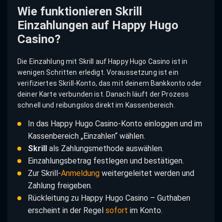
Wie funktionieren Skrill
Einzahlungen auf Happy Hugo
Casino?
Die Einzahlung mit Skrill auf Happy Hugo Casino ist in
wenigen Schritten erledigt. Voraussetzung ist ein
verifiziertes Skrill-Konto, das mit deinem Bankkonto oder
deiner Karte verbunden ist. Danach läuft der Prozess
schnell und reibungslos direkt im Kassenbereich.
In das Happy Hugo Casino-Konto einloggen und im
Kassenbereich „Einzahlen“ wählen.
Skrill
als Zahlungsmethode auswählen.
Einzahlungsbetrag festlegen und bestätigen.
Zur Skrill-
Anmeldung
weitergeleitet werden und
Zahlung freigeben.
Rückleitung zu Happy Hugo Casino – Guthaben
erscheint in der Regel
sofort
im Konto.