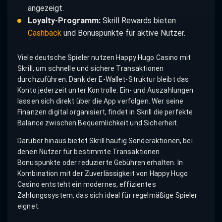
angezeigt.
Loyalty-Programm:
Skrill Rewards bieten
Cashback
und Bonuspunkte für aktive Nutzer.
Viele deutsche Spieler nutzen Happy Hugo Casino mit
Skrill, um schnelle und sichere Transaktionen
durchzuführen. Dank der E-Wallet-Struktur bleibt das
Konto jederzeit unter Kontrolle: Ein- und Auszahlungen
lassen sich direkt über die App verfolgen. Wer seine
Finanzen digital organisiert, findet in Skrill die perfekte
Balance zwischen Bequemlichkeit und Sicherheit.
Darüber hinaus bietet Skrill häufig Sonderaktionen, bei
denen Nutzer für bestimmte Transaktionen
Bonuspunkte oder reduzierte Gebühren erhalten. In
Kombination mit der Zuverlässigkeit von Happy Hugo
Casino entsteht ein modernes, effizientes
Zahlungssystem, das sich ideal für regelmäßige Spieler
eignet.