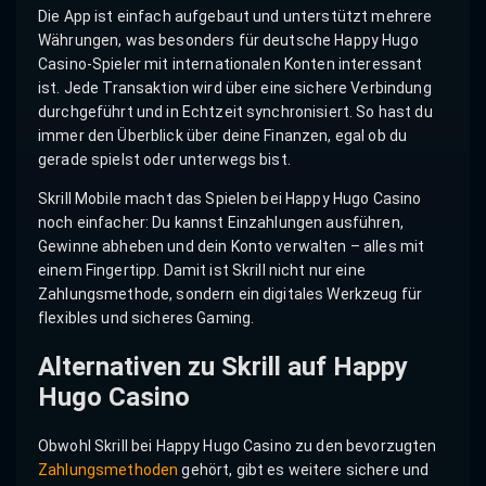
Die App ist einfach aufgebaut und unterstützt mehrere
Währungen, was besonders für deutsche Happy Hugo
Casino-Spieler mit internationalen Konten interessant
ist. Jede Transaktion wird über eine sichere Verbindung
durchgeführt und in Echtzeit synchronisiert. So hast du
immer den Überblick über deine Finanzen, egal ob du
gerade spielst oder unterwegs bist.
Skrill Mobile macht das Spielen bei Happy Hugo Casino
noch einfacher: Du kannst Einzahlungen ausführen,
Gewinne abheben und dein Konto verwalten – alles mit
einem Fingertipp. Damit ist Skrill nicht nur eine
Zahlungsmethode, sondern ein digitales Werkzeug für
flexibles und sicheres Gaming.
Alternativen zu Skrill auf Happy
Hugo Casino
Obwohl Skrill bei Happy Hugo Casino zu den bevorzugten
Zahlungsmethoden
gehört, gibt es weitere sichere und