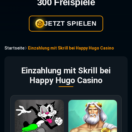
300 Freispiele
JETZT SPIELEN
Startseite
Einzahlung mit Skrill bei Happy Hugo Casino
Einzahlung mit Skrill bei
Happy Hugo Casino