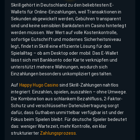
Skrill gehört in Deutschland zu den beliebtesten E-
Wallets für Online-Einzahlungen, weil Transaktionen in
Sekunden abgewickelt werden, Gebühren transparent
sind und keine sensiblen Bankdaten im Casino hinterlegt
werden müssen. Wer Wert auf volle Kostenkontrolle,
sofortige Gutschrift und modernes Sicherheitsniveau
legt, findet in Skrill eine effiziente Lösung für den
Spielalltag – ob am Desktop oder mobil. Das E-Wallet
lässt sich mit Bankkonto oder Karte verknüpfen und
unterstützt mehrere Währungen, wodurch sich
Einzahlungen besonders unkompliziert gestalten.
Auf
Happy Hugo Casino
sind Skrill-Zahlungen nahtlos
integriert: Einzahlen, spielen, auszahlen – ohne Umwege.
Die Kombination aus schlankem Bezahlfluss, 2-Faktor-
Schutz und verschlüsselter Datenübertragung sorgt
dafür, dass Guthaben unmittelbar verfügbar ist und der
Fokus beim Spielen bleibt. Für deutsche Spieler bedeutet
das: weniger Wartezeit, mehr Kontrolle, ein klar
strukturierter
Zahlungsprozess
.