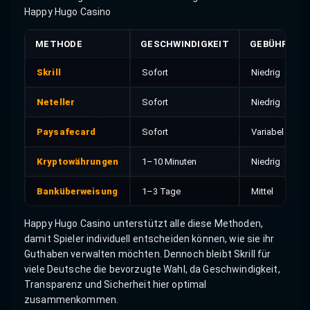
Happy Hugo Casino
METHODE
GESCHWINDIGKEIT
GEBÜHREN
Skrill
Sofort
Niedrig
Neteller
Sofort
Niedrig
Paysafecard
Sofort
Variabel
Kryptowährungen
1–10 Minuten
Niedrig
Banküberweisung
1–3 Tage
Mittel
Happy Hugo Casino unterstützt alle diese Methoden,
damit Spieler individuell entscheiden können, wie sie ihr
Guthaben verwalten möchten. Dennoch bleibt Skrill für
viele Deutsche die bevorzugte Wahl, da Geschwindigkeit,
Transparenz und Sicherheit hier optimal
zusammenkommen.