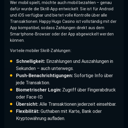
Wer mobil spielt, möchte auch mobil bezahlen – genau
dafür wurde die Skrill-App entwickelt. Sie ist für Android
und iOS verfügbar und bietet volle Kontrolle über alle
Transaktionen. Happy Hugo Casino ist vollständig mit der
App kompatibel, sodass Zahlungen direkt aus dem
Smartphone-Browser oder der App abgewickelt werden
können.
Vorteile mobiler Skrill-Zahlungen:
Schnelligkeit:
Einzahlungen und Auszahlungen in
Sekunden – auch unterwegs.
Push-Benachrichtigungen:
Sofortige Info über
jede Transaktion.
Biometrischer Login:
Zugriff über Fingerabdruck
oder Face-ID.
Übersicht:
Alle Transaktionen jederzeit einsehbar.
Flexibilität:
Guthaben mit Karte, Bank oder
Kryptowährung aufladen.