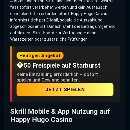
Auszahlungen mit Skrill sind besonders beliebt, weil sie
fast sofort verarbeitet werden und kein Austausch
sensibler Daten erforderlich ist. Happy Hugo Casino
informiert dich per E-Mail, sobald die Auszahlung
abgeschlossen ist. Danach steht der Betrag umgehend
auf deinem Skrill-Konto zur Verfügung – ohne
Wartezeiten oder zusätzliche Prüfungen.
Heutiges Angebot
💎
50 Freispiele auf Starburst
Keine Einzahlung erforderlich – sofort
spielen und Gewinne behalten.
JETZT SPIELEN
Skrill Mobile & App Nutzung auf
Happy Hugo Casino