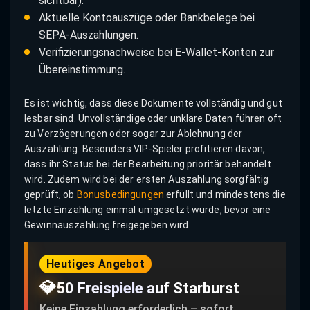
sichtbar).
Aktuelle Kontoauszüge oder Bankbelege bei
SEPA-Auszahlungen.
Verifizierungsnachweise bei E-Wallet-Konten zur
Übereinstimmung.
Es ist wichtig, dass diese Dokumente vollständig und gut
lesbar sind. Unvollständige oder unklare Daten führen oft
zu Verzögerungen oder sogar zur Ablehnung der
Auszahlung. Besonders VIP-Spieler profitieren davon,
dass ihr Status bei der Bearbeitung prioritär behandelt
wird. Zudem wird bei der ersten Auszahlung sorgfältig
geprüft, ob
Bonusbedingungen
erfüllt und mindestens die
letzte Einzahlung einmal umgesetzt wurde, bevor eine
Gewinnauszahlung freigegeben wird.
Heutiges Angebot
💎
50 Freispiele auf Starburst
Keine Einzahlung erforderlich – sofort