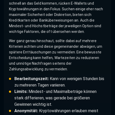
schnell an das Geld kommen, rücken E-Wallets und
Kryptowährungen in den Fokus. Suchen einige eher nach
maximaler Sicherheit oder Diskretion, bieten sich
Kreditkarten oder Banküberweisungen an. Auch die
Mindest- und Höchstbeträge der jeweiligen Option sind
wichtige Faktoren, die oft übersehen werden.
Wer ganz genau hinschaut, sollte dabei auf mehrere
Kriterien achten und diese gegeneinander abwägen, um
spätere Enttäuschungen zu vermeiden. Eine bewusste
Entscheidung kann helfen, Wartezeiten zu reduzieren
und unnötige Nachfragen seitens der
Zahlungsabwicklung zu vermeiden.
Bearbeitungszeit:
Kann von wenigen Stunden bis
zu mehreren Tagen variieren.
Limits:
Mindest- und Maximalbeträge können
stark differieren, was gerade bei größeren
Gewinnen wichtig ist.
Anonymität:
Kryptowährungen erlauben meist