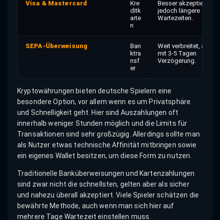
Visa & Mastercard
Kre
Besser akzeptiert,
ditk
jedoch längere
arte
Wartezeiten.
n
SEPA-Überweisung
Ban
Weit verbreitet, aber
ktra
mit 3-5 Tagen
nsf
Verzögerung.
er
Kryptowährungen bieten deutsche Spielern eine
besondere Option, vor allem wenn es um Privatsphäre
und Schnelligkeit geht. Hier sind Auszahlungen oft
innerhalb weniger Stunden möglich und die Limits für
Transaktionen sind sehr großzügig. Allerdings sollte man
als Nutzer etwas technische Affinität mitbringen sowie
ein eigenes Wallet besitzen, um diese Form zu nutzen.
Traditionelle Banküberweisungen und Kartenzahlungen
sind zwar nicht die schnellsten, gelten aber als sicher
und nahezu überall akzeptiert. Viele Spieler schätzen die
bewährte Methode, auch wenn man sich hier auf
mehrere Tage Wartezeit einstellen muss.