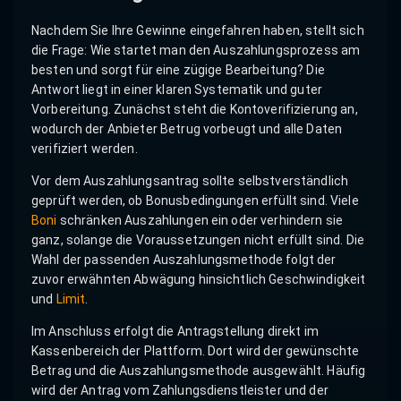
Nachdem Sie Ihre Gewinne eingefahren haben, stellt sich
die Frage: Wie startet man den Auszahlungsprozess am
besten und sorgt für eine zügige Bearbeitung? Die
Antwort liegt in einer klaren Systematik und guter
Vorbereitung. Zunächst steht die Kontoverifizierung an,
wodurch der Anbieter Betrug vorbeugt und alle Daten
verifiziert werden.
Vor dem Auszahlungsantrag sollte selbstverständlich
geprüft werden, ob Bonusbedingungen erfüllt sind. Viele
Boni
schränken Auszahlungen ein oder verhindern sie
ganz, solange die Voraussetzungen nicht erfüllt sind. Die
Wahl der passenden Auszahlungsmethode folgt der
zuvor erwähnten Abwägung hinsichtlich Geschwindigkeit
und
Limit
.
Im Anschluss erfolgt die Antragstellung direkt im
Kassenbereich der Plattform. Dort wird der gewünschte
Betrag und die Auszahlungsmethode ausgewählt. Häufig
wird der Antrag vom Zahlungsdienstleister und der