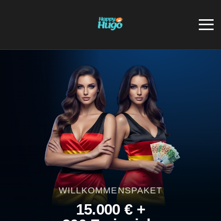
WILLKOMMENSPAKET
15.000 € +