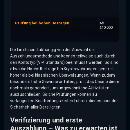
Ge
wer
aus
Prüfung bei hohen Beträgen
Ab
Zus
€10.000
Dok
Ver
mög
Die Limits sind abhängig von der Auswahl der
Auszahlungsmethode und können teilweise auch durch
den Kontotyp (VIP, Standard) beeinflusst werden. So sind
etwa die Höchstbeträge bei Kryptowährungen generell
höher als bei klassischen Überweisungen. Wenn zudem
besonders hohe Gewinne anfallen, prüft das Casino diese
nochmals gesondert, um ungewöhnliche Aktivitäten
auszuschließen. Solche Prüfungen können zu
verlängerten Bearbeitungszeiten führen, dienen aber der
Sicherheit aller Beteiligten.
Verifizierung und erste
Auszahlung – Was zu erwarten ist