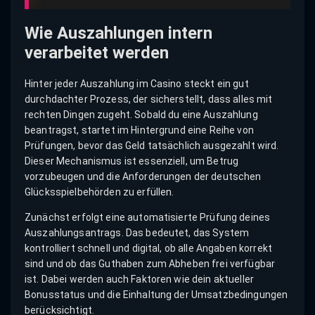
Wie Auszahlungen intern
verarbeitet werden
Hinter jeder Auszahlung im Casino steckt ein gut
durchdachter Prozess, der sicherstellt, dass alles mit
rechten Dingen zugeht. Sobald du eine Auszahlung
beantragst, startet im Hintergrund eine Reihe von
Prüfungen, bevor das Geld tatsächlich ausgezahlt wird.
Dieser Mechanismus ist essenziell, um Betrug
vorzubeugen und die Anforderungen der deutschen
Glücksspielbehörden zu erfüllen.
Zunächst erfolgt eine automatisierte Prüfung deines
Auszahlungsantrags. Das bedeutet, das System
kontrolliert schnell und digital, ob alle Angaben korrekt
sind und ob das Guthaben zum Abheben frei verfügbar
ist. Dabei werden auch Faktoren wie dein aktueller
Bonusstatus und die Einhaltung der Umsatzbedingungen
berücksichtigt.