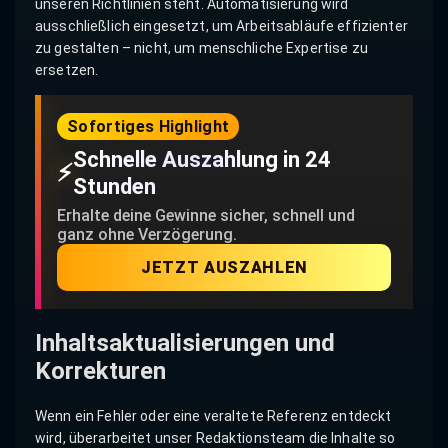
unseren Richtlinien steht. Automatisierung wird
ausschließlich eingesetzt, um Arbeitsabläufe effizienter
zu gestalten – nicht, um menschliche Expertise zu
ersetzen.
Sofortiges Highlight
Schnelle Auszahlung in 24
⚡
Stunden
Erhalte deine Gewinne sicher, schnell und
ganz ohne Verzögerung.
JETZT AUSZAHLEN
Inhaltsaktualisierungen und
Korrekturen
Wenn ein Fehler oder eine veraltete Referenz entdeckt
wird, überarbeitet unser Redaktionsteam die Inhalte so