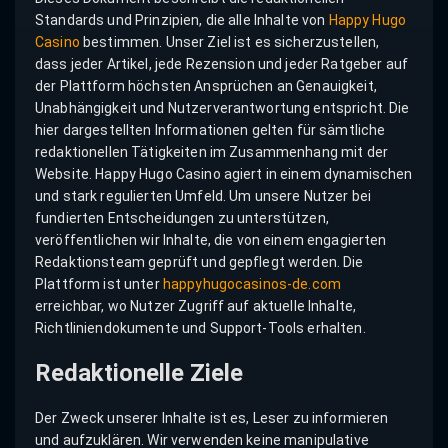
Standards und Prinzipien, die alle Inhalte von
Happy Hugo
Casino
bestimmen. Unser Ziel ist es sicherzustellen,
dass jeder Artikel, jede Rezension und jeder Ratgeber auf
der Plattform höchsten Ansprüchen an Genauigkeit,
Unabhängigkeit und Nutzerverantwortung entspricht. Die
hier dargestellten Informationen gelten für sämtliche
redaktionellen Tätigkeiten im Zusammenhang mit der
Website. Happy Hugo Casino agiert in einem dynamischen
und stark regulierten Umfeld. Um unsere Nutzer bei
fundierten Entscheidungen zu unterstützen,
veröffentlichen wir Inhalte, die von einem engagierten
Redaktionsteam geprüft und gepflegt werden. Die
Plattform ist unter
happyhugocasinos-de.com
erreichbar, wo Nutzer Zugriff auf aktuelle Inhalte,
Richtliniendokumente und Support-Tools erhalten.
Redaktionelle Ziele
Der Zweck unserer Inhalte ist es, Leser zu informieren
und aufzuklären. Wir verwenden keine manipulative