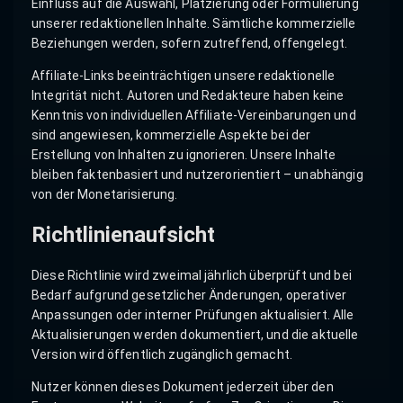
Einfluss auf die Auswahl, Platzierung oder Formulierung
unserer redaktionellen Inhalte. Sämtliche kommerzielle
Beziehungen werden, sofern zutreffend, offengelegt.
Affiliate-Links beeinträchtigen unsere redaktionelle
Integrität nicht. Autoren und Redakteure haben keine
Kenntnis von individuellen Affiliate-Vereinbarungen und
sind angewiesen, kommerzielle Aspekte bei der
Erstellung von Inhalten zu ignorieren. Unsere Inhalte
bleiben faktenbasiert und nutzerorientiert – unabhängig
von der Monetarisierung.
Richtlinienaufsicht
Diese Richtlinie wird zweimal jährlich überprüft und bei
Bedarf aufgrund gesetzlicher Änderungen, operativer
Anpassungen oder interner Prüfungen aktualisiert. Alle
Aktualisierungen werden dokumentiert, und die aktuelle
Version wird öffentlich zugänglich gemacht.
Nutzer können dieses Dokument jederzeit über den