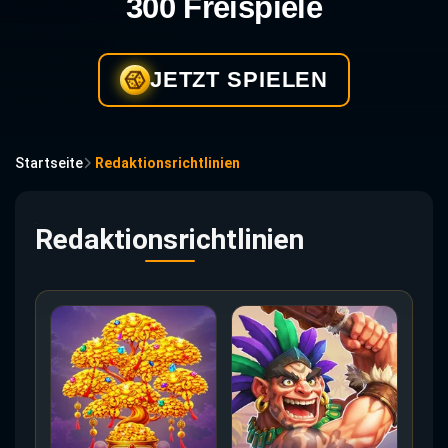
300 Freispiele
JETZT SPIELEN
Startseite
Redaktionsrichtlinien
Redaktionsrichtlinien