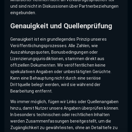
und sind nicht in Diskussionen über Partnerbeziehungen
eingebunden.
Genauigkeit und Quellenprüfung
Genauigkeit ist ein grundlegendes Prinzip unseres
Veröffentlichungsprozesses. Alle Zahlen, wie
Auszahlungsquoten, Bonusbedingungen oder
Lizenzierungsjurisdiktionen, stammen direkt aus
offiziellen Dokumenten. Wir veröffentlichen keine
spekulativen Angaben oder unbestätigten Gerüchte.
Kann eine Behauptung nicht durch eine seriöse
Drittquelle belegt werden, wird sie während der
Bearbeitung entfernt.
Wo immer möglich, fügen wir Links oder Quellenangaben
hinzu, damit Nutzer unsere Angaben überprüfen können.
In besonders technischen oder rechtlichen Inhalten
werden Zusammenfassungen bereitgestellt, um die
Zugänglichkeit zu gewährleisten, ohne an Detailtiefe zu