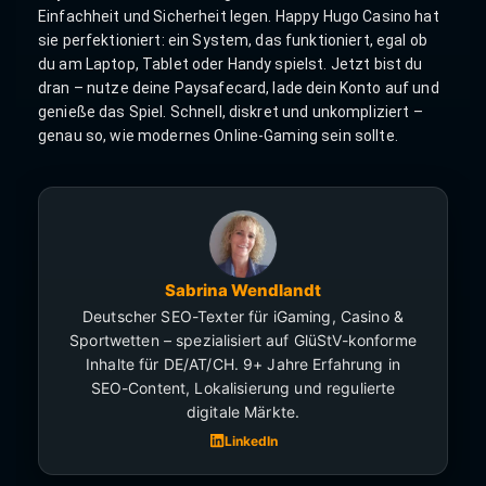
Einfachheit und Sicherheit legen. Happy Hugo Casino hat
sie perfektioniert: ein System, das funktioniert, egal ob
du am Laptop, Tablet oder Handy spielst. Jetzt bist du
dran – nutze deine Paysafecard, lade dein Konto auf und
genieße das Spiel. Schnell, diskret und unkompliziert –
genau so, wie modernes Online-Gaming sein sollte.
Sabrina Wendlandt
Deutscher SEO-Texter für iGaming, Casino &
Sportwetten – spezialisiert auf GlüStV-konforme
Inhalte für DE/AT/CH. 9+ Jahre Erfahrung in
SEO-Content, Lokalisierung und regulierte
digitale Märkte.
LinkedIn