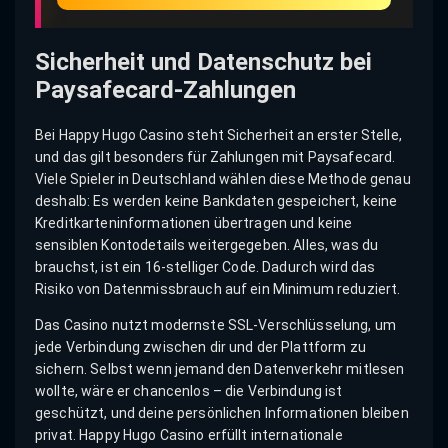
Sicherheit und Datenschutz bei
Paysafecard-Zahlungen
Bei Happy Hugo Casino steht Sicherheit an erster Stelle,
und das gilt besonders für Zahlungen mit Paysafecard.
Viele Spieler in Deutschland wählen diese Methode genau
deshalb: Es werden keine Bankdaten gespeichert, keine
Kreditkarteninformationen übertragen und keine
sensiblen Kontodetails weitergegeben. Alles, was du
brauchst, ist ein 16-stelliger Code. Dadurch wird das
Risiko von Datenmissbrauch auf ein Minimum reduziert.
Das Casino nutzt modernste SSL-Verschlüsselung, um
jede Verbindung zwischen dir und der Plattform zu
sichern. Selbst wenn jemand den Datenverkehr mitlesen
wollte, wäre er chancenlos – die Verbindung ist
geschützt, und deine persönlichen Informationen bleiben
privat. Happy Hugo Casino erfüllt internationale