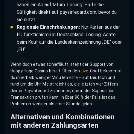
haben ein Ablaufdatum. Lösung: Prüfe die
Gültigkeit direkt auf paysafecard.com, bevor du
sie nutzt.
Regionale Einschränkungen:
Nur Karten aus der
EU funktionieren in Deutschland. Lösung: Achte
beim Kauf auf die Landeskennzeichnung „DE“ oder
„EU“.
Wenn doch etwas schiefläuft, steht der Support von
Happy Hugo Casino bereit. Über den
Live
-Chat bekommst
du innerhalb weniger Minuten Hilfe – auf Deutsch und
rund um die Uhr. Meist reicht es, die letzten vier Ziffern
deiner Paysafecard zu nennen, damit der Support die
Transaktion prüfen kann. In über 90 % der Fälle ist das
Problem in weniger als einer Stunde gelöst.
Alternativen und Kombinationen
mit anderen Zahlungsarten