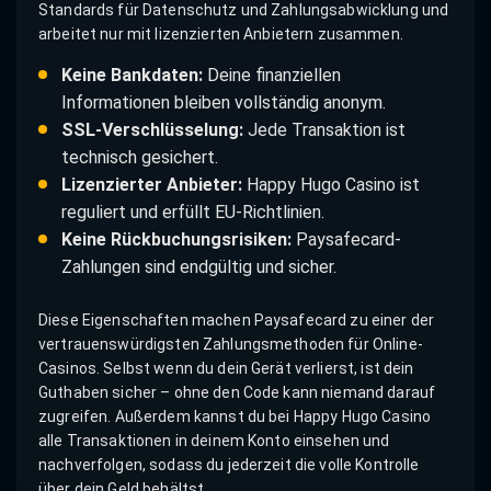
Standards für Datenschutz und Zahlungsabwicklung und
arbeitet nur mit lizenzierten Anbietern zusammen.
Keine Bankdaten:
Deine finanziellen
Informationen bleiben vollständig anonym.
SSL-Verschlüsselung:
Jede Transaktion ist
technisch gesichert.
Lizenzierter Anbieter:
Happy Hugo Casino ist
reguliert und erfüllt EU-Richtlinien.
Keine Rückbuchungsrisiken:
Paysafecard-
Zahlungen sind endgültig und sicher.
Diese Eigenschaften machen Paysafecard zu einer der
vertrauenswürdigsten Zahlungsmethoden für Online-
Casinos. Selbst wenn du dein Gerät verlierst, ist dein
Guthaben sicher – ohne den Code kann niemand darauf
zugreifen. Außerdem kannst du bei Happy Hugo Casino
alle Transaktionen in deinem Konto einsehen und
nachverfolgen, sodass du jederzeit die volle Kontrolle
über dein Geld behältst.