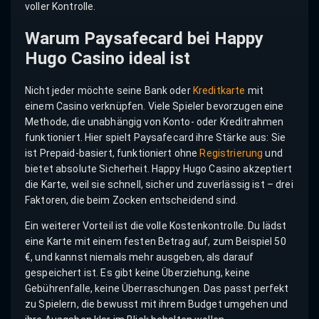
voller Kontrolle.
Warum Paysafecard bei Happy
Hugo Casino ideal ist
Nicht jeder möchte seine Bank oder
Kreditkarte
mit
einem Casino verknüpfen. Viele Spieler bevorzugen eine
Methode, die unabhängig von Konto- oder Kreditrahmen
funktioniert. Hier spielt Paysafecard ihre Stärke aus: Sie
ist Prepaid-basiert, funktioniert ohne
Registrierung
und
bietet absolute Sicherheit. Happy Hugo Casino akzeptiert
die Karte, weil sie schnell, sicher und zuverlässig ist – drei
Faktoren, die beim Zocken entscheidend sind.
Ein weiterer Vorteil ist die volle Kostenkontrolle. Du lädst
eine Karte mit einem festen Betrag auf, zum Beispiel 50
€, und kannst niemals mehr ausgeben, als darauf
gespeichert ist. Es gibt keine Überziehung, keine
Gebührenfalle, keine Überraschungen. Das passt perfekt
zu Spielern, die bewusst mit ihrem Budget umgehen und