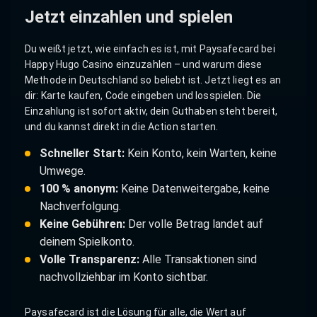
Jetzt einzahlen und spielen
Du weißt jetzt, wie einfach es ist, mit Paysafecard bei
Happy Hugo Casino einzuzahlen – und warum diese
Methode in Deutschland so beliebt ist. Jetzt liegt es an
dir: Karte kaufen, Code eingeben und losspielen. Die
Einzahlung ist sofort aktiv, dein Guthaben steht bereit,
und du kannst direkt in die Action starten.
Schneller Start:
Kein Konto, kein Warten, keine
Umwege.
100 % anonym:
Keine Datenweitergabe, keine
Nachverfolgung.
Keine Gebühren:
Der volle Betrag landet auf
deinem Spielkonto.
Volle Transparenz:
Alle Transaktionen sind
nachvollziehbar im Konto sichtbar.
Paysafecard ist die Lösung für alle, die Wert auf