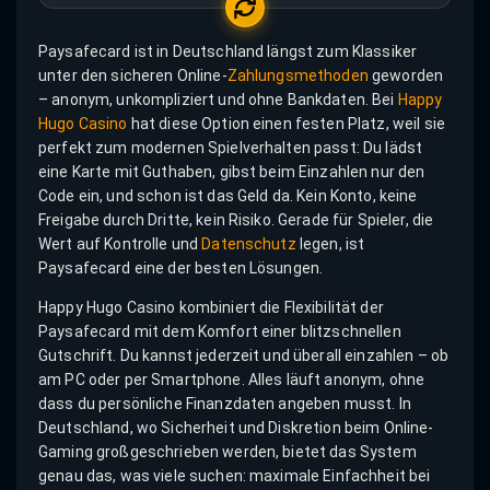
Paysafecard ist in Deutschland längst zum Klassiker
unter den sicheren Online-
Zahlungsmethoden
geworden
– anonym, unkompliziert und ohne Bankdaten. Bei
Happy
Hugo Casino
hat diese Option einen festen Platz, weil sie
perfekt zum modernen Spielverhalten passt: Du lädst
eine Karte mit Guthaben, gibst beim Einzahlen nur den
Code ein, und schon ist das Geld da. Kein Konto, keine
Freigabe durch Dritte, kein Risiko. Gerade für Spieler, die
Wert auf Kontrolle und
Datenschutz
legen, ist
Paysafecard eine der besten Lösungen.
Happy Hugo Casino kombiniert die Flexibilität der
Paysafecard mit dem Komfort einer blitzschnellen
Gutschrift. Du kannst jederzeit und überall einzahlen – ob
am PC oder per Smartphone. Alles läuft anonym, ohne
dass du persönliche Finanzdaten angeben musst. In
Deutschland, wo Sicherheit und Diskretion beim Online-
Gaming großgeschrieben werden, bietet das System
genau das, was viele suchen: maximale Einfachheit bei