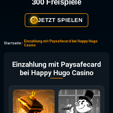
300 Freispiele
JETZT SPIELEN
Einzahlung mit Paysafecard bei Happy Hugo
Startseite
Casino
Einzahlung mit Paysafecard
bei Happy Hugo Casino