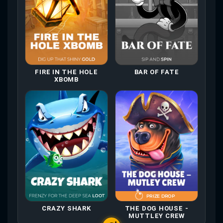
FIRE IN THE HOLE
BAR OF FATE
XBOMB
CRAZY SHARK
THE DOG HOUSE -
MUTTLEY CREW