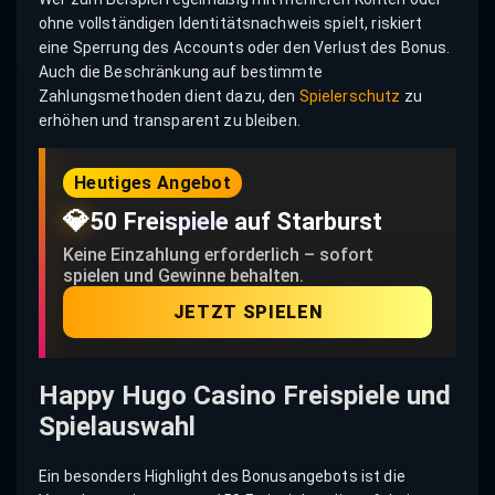
ohne vollständigen Identitätsnachweis spielt, riskiert
eine Sperrung des Accounts oder den Verlust des Bonus.
Auch die Beschränkung auf bestimmte
Zahlungsmethoden dient dazu, den
Spielerschutz
zu
erhöhen und transparent zu bleiben.
Heutiges Angebot
💎
50 Freispiele auf Starburst
Keine Einzahlung erforderlich – sofort
spielen und Gewinne behalten.
JETZT SPIELEN
Happy Hugo Casino Freispiele und
Spielauswahl
Ein besonders Highlight des Bonusangebots ist die