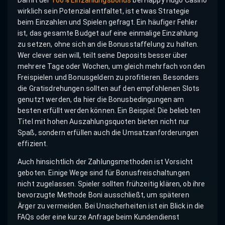
wirklich sein Potenzial entfaltet, ist etwas Strategie
beim Einzahlen und Spielen gefragt. Ein häufiger Fehler
ist, das gesamte Budget auf eine einmalige Einzahlung
zu setzen, ohne sich an die Bonusstaffelung zu halten.
Wer clever sein will, teilt seine Deposits besser über
mehrere Tage oder Wochen, um gleich mehrfach von den
Freispielen und Bonusgeldern zu profitieren. Besonders
die Gratisdrehungen sollten auf den empfohlenen Slots
genutzt werden, da hier die Bonusbedingungen am
besten erfüllt werden können. Ein Beispiel: Die beliebten
Titel mit hohen Auszahlungsquoten bieten nicht nur
Spaß, sondern erfüllen auch die Umsatzanforderungen
effizient.
Auch hinsichtlich der Zahlungsmethoden ist Vorsicht
geboten. Einige Wege sind für Bonusfreischaltungen
nicht zugelassen. Spieler sollten frühzeitig klären, ob ihre
bevorzugte Methode Boni ausschließt, um späteren
Ärger zu vermeiden. Bei Unsicherheiten ist ein Blick in die
FAQs oder eine kurze Anfrage beim Kundendienst