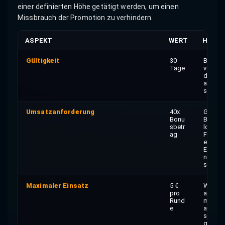
einer definierten Höhe getätigt werden, um einen
Missbrauch der Promotion zu verhindern.
ASPEKT
WERT
HINWE
Gültigkeit
30
Boni
Tage
verfall
danach
automa
sch.
Umsatzanforderung
40x
Gilt für
Bonu
Bonus
sbetr
ld bei
ag
Freispi
en ode
Einzahl
ngsbo
s.
Maximaler Einsatz
5 €
Wird be
pro
aktivier
Rund
m Bon
e
automa
sch
geprüft