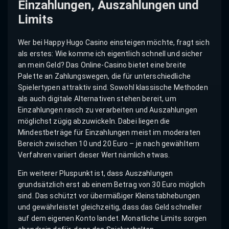
Einzahlungen, Auszahlungen und
Limits
Wer bei Happy Hugo Casino einsteigen möchte, fragt sich
als erstes: Wie komme ich eigentlich schnell und sicher
an mein Geld? Das Online-Casino bietet eine breite
Palette an Zahlungswegen, die für unterschiedliche
Spielertypen attraktiv sind. Sowohl klassische Methoden
als auch digitale Alternativen stehen bereit, um
Einzahlungen rasch zu verarbeiten und Auszahlungen
möglichst zügig abzuwickeln. Dabei liegen die
Mindestbeträge für Einzahlungen meist im moderaten
Bereich zwischen 10 und 20 Euro – je nach gewähltem
Verfahren variiert dieser Wert nämlich etwas.
Ein weiterer Pluspunkt ist, dass Auszahlungen
grundsätzlich erst ab einem Betrag von 30 Euro möglich
sind. Das schützt vor übermäßiger Kleinstabhebungen
und gewährleistet gleichzeitig, dass das Geld schneller
auf dem eigenen Konto landet. Monatliche Limits sorgen