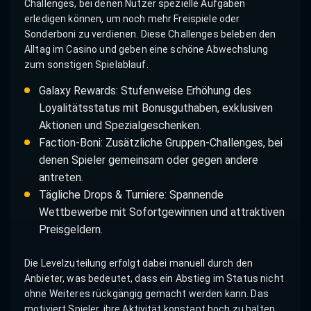
Challenges, bei denen Nutzer spezielle Aufgaben
erledigen können, um noch mehr Freispiele oder
Sonderboni zu verdienen. Diese Challenges beleben den
Alltag im Casino und geben eine schöne Abwechslung
zum sonstigen Spielablauf.
Galaxy Rewards: Stufenweise Erhöhung des
Loyalitätsstatus mit Bonusguthaben, exklusiven
Aktionen und Spezialgeschenken.
Faction-Boni: Zusätzliche Gruppen-Challenges, bei
denen Spieler gemeinsam oder gegen andere
antreten.
Tägliche Drops & Turniere: Spannende
Wettbewerbe mit Sofortgewinnen und attraktiven
Preisgeldern.
Die Levelzuteilung erfolgt dabei manuell durch den
Anbieter, was bedeutet, dass ein Abstieg im Status nicht
ohne Weiteres rückgängig gemacht werden kann. Das
motiviert Spieler, ihre Aktivität konstant hoch zu halten