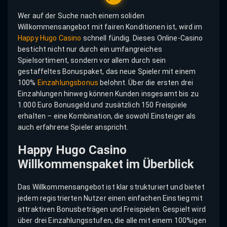
Wer auf der Suche nach einem soliden
Willkommensangebot mit fairen Konditionen ist, wird im
Happy Hugo Casino
schnell fündig. Dieses Online-Casino
besticht nicht nur durch ein umfangreiches
Spielsortiment, sondern vor allem durch sein
gestaffeltes Bonuspaket, das neue Spieler mit einem
100%
Einzahlungsbonus
belohnt. Über die ersten drei
Einzahlungen hinweg können Kunden insgesamt bis zu
1.000 Euro Bonusgeld und zusätzlich 150 Freispiele
erhalten – eine Kombination, die sowohl Einsteiger als
auch erfahrene Spieler anspricht.
Happy Hugo Casino
Willkommenspaket im Überblick
Das Willkommensangebot ist klar strukturiert und bietet
jedem registrierten Nutzer einen einfachen Einstieg mit
attraktiven Bonusbeträgen und Freispielen. Gespielt wird
über drei Einzahlungsstufen, die alle mit einem 100%igen