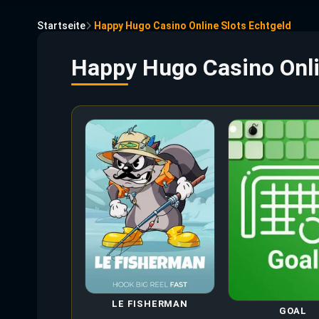
Startseite
Happy Hugo Casino Online Slots Echtgeld
Happy Hugo Casino Onli
LE FISHERMAN
GOAL