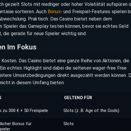
ch gezielt Slots mit niedriger oder hoher Volatilität aufspüren 
ntasie sortieren. Auch
Bonus
- und Freispiel-Features spielen b
r Abwechslung. Praktisch: Das Casino bietet neben dem
n Spieler das Gameplay testen können, bevor sie echtes Geld
, die gerade für neue Spieler wichtig sind.
en Im Fokus
Kosten. Das Casino bietet eine ganze Reihe von Aktionen, die
 Ein echtes Highlight sind dabei die seltenen wager-free Free
weitere Umsatzbedingungen direkt ausgezahlt werden können. 
s nicht in diesem Umfang bieten.
S
GELTEND FÜR
s zu 300 € + 50 Freispiele
Slots (z. B. Age of the Gods)
licher Bonus für
Slots
ieler