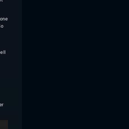
hone
So
ell
er