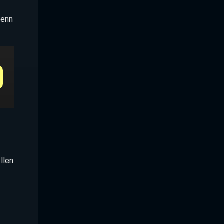
wenn
llen