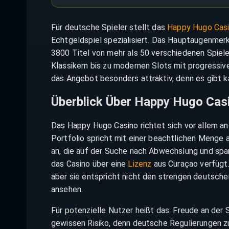
Für deutsche Spieler stellt das
Happy Hugo Cas
Echtgeldspiel spezialisiert. Das Hauptaugenmerk 
3800 Titel von mehr als 50 verschiedenen Spiele
Klassikern bis zu modernen Slots mit progressiv
das Angebot besonders attraktiv, denn es gibt k
Überblick Über Happy Hugo Casi
Das Happy Hugo Casino richtet sich vor allem an
Portfolio spricht mit einer beachtlichen Menge 
an, die auf der Suche nach Abwechslung und spa
das Casino über eine
Lizenz
aus Curaçao verfügt.
aber sie entspricht nicht den strengen deutsche
ansehen.
Für potenzielle Nutzer heißt das: Freude an de
gewissen Risiko, denn deutsche Regulierungen z