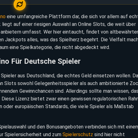
ino
eine umfangreiche Plattform dar, die sich vor allem auf ec
liegt auf einer riesigen Auswahl an Online Slots, die weit über
anbietern umfasst. Wer hier eintaucht, findet von altbewährte
en Jackpots alles, was das Spielherz begehrt. Die Vielfalt mac
aum eine Spielkategorie, die nicht abgedeckt wird.
no Für Deutsche Spieler
 Spieler aus Deutschland, die echtes Geld einsetzen wollen. D
an Slots sowohl Gelegenheitsspieler als auch ambitionierte Zo
nnenden Gewinnchancen sind. Allerdings sollte man wissen, da
 Diese Lizenz bietet zwar einen gewissen regulatorischen Rah
n oder europäischen Standards, die viele Spieler als Maßstab
r Spielauswahl und den Bonusangeboten verbinden sich mit eine
ur Spielersicherheit und zum
Spielerschutz
sind hier nicht