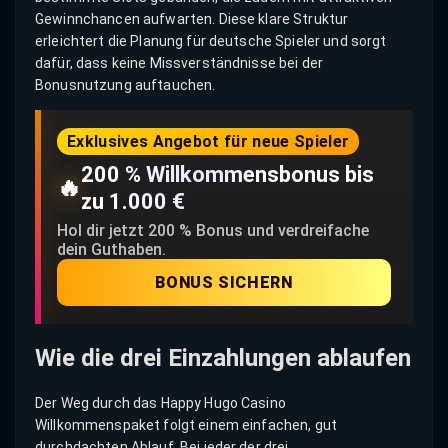
Gewinnchancen aufwarten. Diese klare Struktur
erleichtert die Planung für deutsche Spieler und sorgt
dafür, dass keine Missverständnisse bei der
Bonusnutzung auftauchen.
Exklusives Angebot für neue Spieler
200 % Willkommensbonus bis
🔥
zu 1.000 €
Hol dir jetzt 200 % Bonus und verdreifache
dein Guthaben.
BONUS SICHERN
Wie die drei Einzahlungen ablaufen
Der Weg durch das Happy Hugo Casino
Willkommenspaket folgt einem einfachen, gut
durchdachten Ablauf. Bei jeder der drei