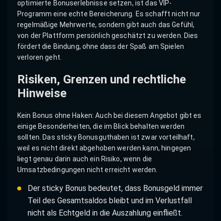
optimierte Bonuserlebnisse setzen, ist das VIP-
Programm eine echte Bereicherung. Es schafft nicht nur
regelmäßige Mehrwerte, sondern gibt auch das Gefühl,
von der Plattform persönlich geschätzt zu werden. Dies
fördert die Bindung, ohne dass der Spaß am Spielen
verloren geht.
Risiken, Grenzen und rechtliche
Hinweise
Kein Bonus ohne Haken: Auch bei diesem Angebot gibt es
einige Besonderheiten, die im Blick behalten werden
sollten. Das sticky Bonusguthaben ist zwar vorteilhaft,
weil es nicht direkt abgehoben werden kann, hingegen
liegt genau darin auch ein Risiko, wenn die
Umsatzbedingungen nicht erreicht werden.
Der sticky Bonus bedeutet, dass Bonusgeld immer
Teil des Gesamtsaldos bleibt und im Verlustfall
nicht als Echtgeld in die Auszahlung einfließt.