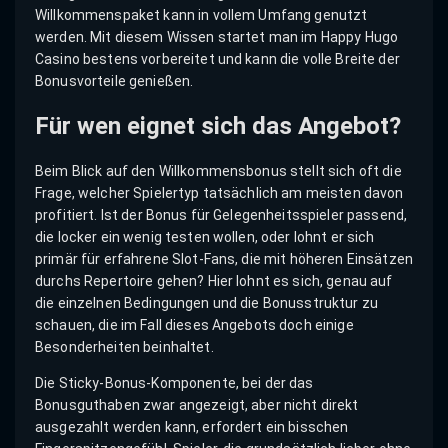
Willkommenspaket kann in vollem Umfang genutzt
werden. Mit diesem Wissen startet man im Happy Hugo
Casino bestens vorbereitet und kann die volle Breite der
Bonusvorteile genießen.
Für wen eignet sich das Angebot?
Beim Blick auf den Willkommensbonus stellt sich oft die
Frage, welcher Spielertyp tatsächlich am meisten davon
profitiert. Ist der Bonus für Gelegenheitsspieler passend,
die locker ein wenig testen wollen, oder lohnt er sich
primär für erfahrene Slot-Fans, die mit höheren Einsätzen
durchs Repertoire gehen? Hier lohnt es sich, genau auf
die einzelnen Bedingungen und die Bonusstruktur zu
schauen, die im Fall dieses Angebots doch einige
Besonderheiten beinhaltet.
Die Sticky-Bonus-Komponente, bei der das
Bonusguthaben zwar angezeigt, aber nicht direkt
ausgezahlt werden kann, erfordert ein bisschen