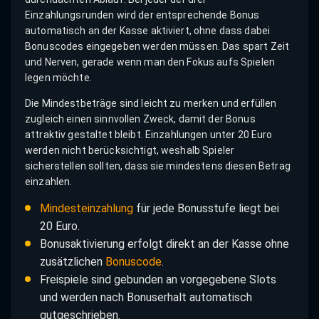
Einzahlungsrunden wird der entsprechende Bonus
automatisch an der Kasse aktiviert, ohne dass dabei
Bonuscodes eingegeben werden müssen. Das spart Zeit
und Nerven, gerade wenn man den Fokus aufs Spielen
legen möchte.
Die Mindestbeträge sind leicht zu merken und erfüllen
zugleich einen sinnvollen Zweck, damit der Bonus
attraktiv gestaltet bleibt. Einzahlungen unter 20 Euro
werden nicht berücksichtigt, weshalb Spieler
sicherstellen sollten, dass sie mindestens diesen Betrag
einzahlen.
Mindesteinzahlung
für jede Bonusstufe liegt bei
20 Euro.
Bonusaktivierung erfolgt direkt an der Kasse ohne
zusätzlichen
Bonuscode
.
Freispiele sind gebunden an vorgegebene Slots
und werden nach Bonuserhalt automatisch
gutgeschrieben.