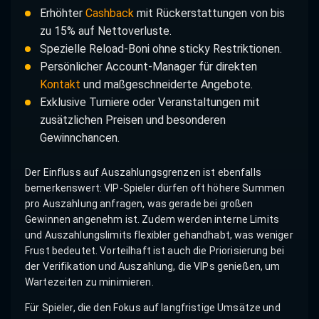
Erhöhter
Cashback
mit Rückerstattungen von bis
zu 15% auf Nettoverluste.
Spezielle Reload-Boni ohne sticky Restriktionen.
Persönlicher Account-Manager für direkten
Kontakt
und maßgeschneiderte Angebote.
Exklusive Turniere oder Veranstaltungen mit
zusätzlichen Preisen und besonderen
Gewinnchancen.
Der Einfluss auf Auszahlungsgrenzen ist ebenfalls
bemerkenswert: VIP-Spieler dürfen oft höhere Summen
pro Auszahlung anfragen, was gerade bei großen
Gewinnen angenehm ist. Zudem werden interne Limits
und Auszahlungslimits flexibler gehandhabt, was weniger
Frust bedeutet. Vorteilhaft ist auch die Priorisierung bei
der Verifikation und Auszahlung, die VIPs genießen, um
Wartezeiten zu minimieren.
Für Spieler, die den Fokus auf langfristige Umsätze und