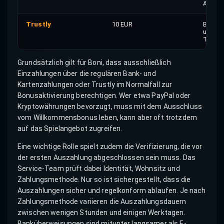
Auszah
Trustly
10 EUR
Bonusb
und ra
Transa
Grundsätzlich gilt für Boni, dass ausschließlich
Einzahlungen über die regulären Bank- und
Kartenzahlungen oder Trustly im Normalfall zur
Bonusaktivierung berechtigen. Wer etwa PayPal oder
Kryptowährungen bevorzugt, muss mit dem Ausschluss
vom Willkommensbonus leben, kann aber oft trotzdem
auf das Spielangebot zugreifen.
Eine wichtige Rolle spielt zudem die Verifizierung, die vor
der ersten Auszahlung abgeschlossen sein muss. Das
Service-Team prüft dabei Identität, Wohnsitz und
Zahlungsmethode. Nur so ist sichergestellt, dass die
Auszahlungen sicher und regelkonform ablaufen. Je nach
Zahlungsmethode variieren die Auszahlungsdauern
zwischen wenigen Stunden und einigen Werktagen.
Banküberweisungen sind mitunter langsamer als E-