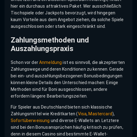
hier ein durchaus attraktives Paket. Wer ausschließlich
Tischspiele oder Jackpots bevorzugt, wird hingegen
kaum Vorteile aus dem Angebot ziehen, da solche Spiele
ausgeschlossen oder stark eingeschränkt sind.
Zahlungsmethoden und
Auszahlungspraxis
Schon vor der
Anmeldung
ist es sinnvoll, die akzeptierten
Zahlungswege und deren Konditionen zu kennen. Gerade
bei ein- und auszahlungsbezogenen Bonusbedingungen
können kleine Details den Unterschied machen: Einige
Methoden sind für Boni ausgeschlossen, andere
erfordern längere Bearbeitungszeiten.
Für Spieler aus Deutschland bieten sich klassische
Zahlungsmittel wie Kreditkarten (
Visa
,
Mastercard
),
Sofortüberweisung
und diverse E-Wallets an. Letztere
sind bei den Bonusansprüchen häufig kritisch zu prüfen,
denn in diesem Casino sind bestimmte E-Wallet-