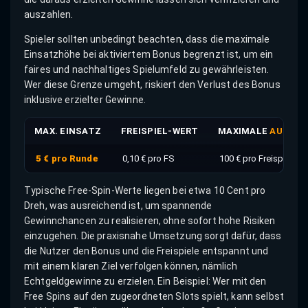
auszahlen.
Spieler sollten unbedingt beachten, dass die maximale
Einsatzhöhe bei aktiviertem Bonus begrenzt ist, um ein
faires und nachhaltiges Spielumfeld zu gewährleisten.
Wer diese Grenze umgeht, riskiert den Verlust des Bonus
inklusive erzielter Gewinne.
MAX. EINSATZ
FREISPIEL-WERT
MAXIMALE
AUSZA
5 € pro Runde
0,10 € pro FS
100 € pro Freispiel-Se
Typische Free-Spin-Werte liegen bei etwa 10 Cent pro
Dreh, was ausreichend ist, um spannende
Gewinnchancen zu realisieren, ohne sofort hohe Risiken
einzugehen. Die praxisnahe Umsetzung sorgt dafür, dass
die Nutzer den Bonus und die Freispiele entspannt und
mit einem klaren Ziel verfolgen können, nämlich
Echtgeldgewinne zu erzielen. Ein Beispiel: Wer mit den
Free Spins auf den zugeordneten Slots spielt, kann selbst