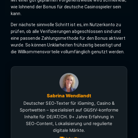
Mit einer gut geplanten Vorgehensweise wird schnell klar,
wie lohnend der Bonus für deutsche Casinospieler sein
kann.
Der nächste sinnvolle Schritt ist es, im Nutzerkonto zu
prüfen, ob alle Verifizierungen abgeschlossen sind und
eine passende Zahlungsmethode für den Bonus aktiviert
wurde. So können Unklarheiten frühzeitig beseitigt und
die Willkommensvorteile vollumfänglich genutzt werden.
Sabrina Wendlandt
Deutscher SEO-Texter für iGaming, Casino &
Sportwetten – spezialisiert auf GlüStV-konforme
Inhalte für DE/AT/CH. 9+ Jahre Erfahrung in
SEO-Content, Lokalisierung und regulierte
digitale Märkte.