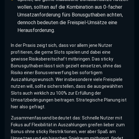
wollen, sollten auf die Kombination aus 0-facher
Umsatzanforderung fürs Bonusguthaben achten,
dennoch bedeuten die Freispiel-Umsätze eine
Herausforderung.
In der Praxis zeigt sich, dass vor allem jene Nutzer
profitieren, die gerne Slots spielen und dabei eine
gewisse Risikobereitschaft mitbringen. Das sticky
Bonusguthaben lässt sich gezielt einsetzen, ohne das
Risiko einer Bonusverwerfung bei sofortigem
Auszahlungswunsch. Wer insbesondere viele Freispiele
nutzen will, sollte sicherstellen, dass die ausgewählten
Slots auch wirklich zu 100% zur Erfüllung der
Umsatzbedingungen beitragen. Strategische Planung ist
hier also gefragt.
Zusammenfassend bedeutet das: Schnelle Nutzer mit
Fokus auf Flexibilität in Auszahlungen greifen lieber zum
Bonus ohne sticky Restriktionen, wer aber Spaß am
Umsetzen und ein bisschen Spielraum mitbringt, findet