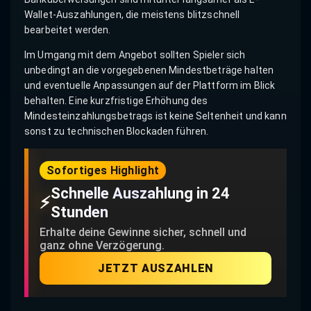
Wallet-Auszahlungen, die meistens blitzschnell
bearbeitet werden.
Im Umgang mit dem Angebot sollten Spieler sich
unbedingt an die vorgegebenen Mindestbeträge halten
und eventuelle Anpassungen auf der Plattform im Blick
behalten. Eine kurzfristige Erhöhung des
Mindesteinzahlungsbetrags ist keine Seltenheit und kann
sonst zu technischen Blockaden führen.
Sofortiges Highlight
Schnelle Auszahlung in 24
⚡
Stunden
Erhalte deine Gewinne sicher, schnell und
ganz ohne Verzögerung.
JETZT AUSZAHLEN