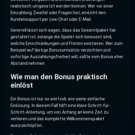
realistisch umgesetzt werden können. Wer vor einer
Einzahlung Zweifel oder Fragen hat, erreicht den
Kundensupport per Live-Chat oder E-Mail.
Generell lässt sich sagen, dass das Gesamtpaket fair
gestaltet ist, solange die Spieler sich bewusst sind,
welche Einschränkungen und Fristen existieren. Wer zum
Beispiel auf lästige Bonusumsätze verzichten und
sofortige Auszahlungsfreiheit will, sollte vom Bonus eher
Abstand nehmen.
Wie man den Bonus praktisch
einlöst
Ein Bonus ist nur so wertvoll, wie seine einfache
Einlösung. In diesem Fall hilft eine klare Schritt-für-
Schritt-Anleitung, um von Anfang an keine Zeit zu
verlieren und das komplette Willkommenspaket
auszuschöpfen.