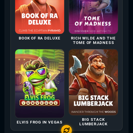
BOOK OF RA DELUXE
RICH WILDE AND THE
TOME OF MADNESS
BIG STACK
ELVIS FROG IN VEGAS
LUMBERJACK