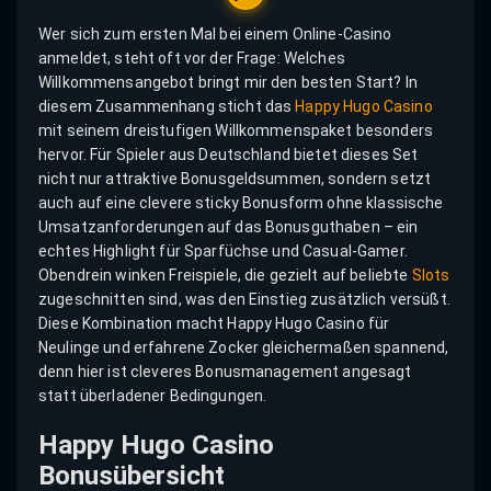
Wer sich zum ersten Mal bei einem Online-Casino
anmeldet, steht oft vor der Frage: Welches
Willkommensangebot bringt mir den besten Start? In
diesem Zusammenhang sticht das
Happy Hugo Casino
mit seinem dreistufigen Willkommenspaket besonders
hervor. Für Spieler aus Deutschland bietet dieses Set
nicht nur attraktive Bonusgeldsummen, sondern setzt
auch auf eine clevere sticky Bonusform ohne klassische
Umsatzanforderungen auf das Bonusguthaben – ein
echtes Highlight für Sparfüchse und Casual-Gamer.
Obendrein winken Freispiele, die gezielt auf beliebte
Slots
zugeschnitten sind, was den Einstieg zusätzlich versüßt.
Diese Kombination macht Happy Hugo Casino für
Neulinge und erfahrene Zocker gleichermaßen spannend,
denn hier ist cleveres Bonusmanagement angesagt
statt überladener Bedingungen.
Happy Hugo Casino
Bonusübersicht