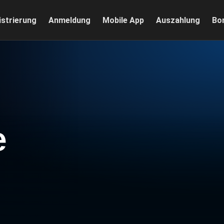
istrierung
Anmeldung
Mobile App
Auszahlung
Bo
e