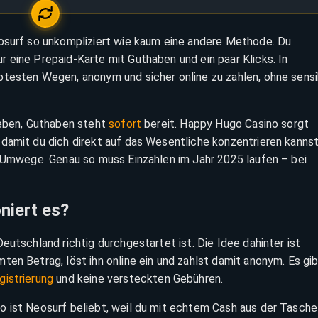
eosurf so unkompliziert wie kaum eine andere Methode. Du
 eine Prepaid-Karte mit Guthaben und ein paar Klicks. In
btesten Wegen, anonym und sicher online zu zahlen, ohne sensi
geben, Guthaben steht
sofort
bereit. Happy Hugo Casino sorgt
damit du dich direkt auf das Wesentliche konzentrieren kanns
e Umwege. Genau so muss Einzahlen im Jahr 2025 laufen – bei
niert es?
eutschland richtig durchgestartet ist. Die Idee dahinter ist
en Betrag, löst ihn online ein und zahlst damit anonym. Es gi
gistrierung
und keine versteckten Gebühren.
o ist Neosurf beliebt, weil du mit echtem Cash aus der Tasche