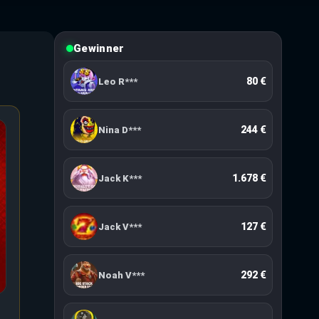
Gewinner
84 €
Ella P***
80 €
Leo R***
244 €
Nina D***
1.678 €
Jack K***
127 €
Jack V***