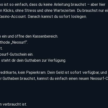
 ist so einfach, dass du keine Anleitung brauchst – aber hier
n Klicks, ohne Stress und ohne Wartezeiten. Du brauchst nur e
asino-Account. Danach kannst du sofort loslegen.
o ein und öffne den Kassenbereich.
thode „Neosurf“.
t.
surf-Gutschein ein.
 steht dir dein Guthaben zur Verfügung.
editkarte, kein Papierkram. Dein Geld ist sofort verfügbar, und
hr Guthaben brauchst, kannst du einfach einen neuen Neosurf-
 verbraucht ist.