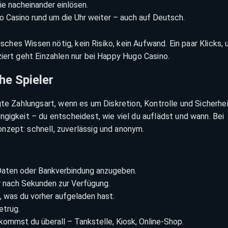
ie nacheinander einlösen.
go Casino rund um die Uhr weiter – auch auf Deutsch.
isches Wissen nötig, kein Risiko, kein Aufwand. Ein paar Klicks, 
iert geht Einzahlen nur bei Happy Hugo Casino.
he Spieler
gte Zahlungsart, wenn es um Diskretion, Kontrolle und Sicherhe
gigkeit – du entscheidest, wie viel du auflädst und wann. Bei
nzept: schnell, zuverlässig und anonym.
Daten oder Bankverbindung anzugeben.
 nach Sekunden zur Verfügung.
 was du vorher aufgeladen hast.
etrug.
mmst du überall – Tankstelle, Kiosk, Online-Shop.