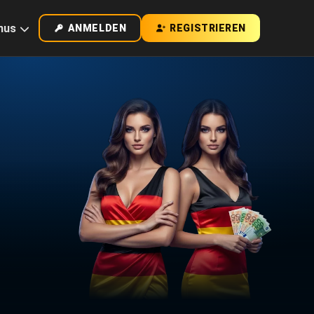
nus
ANMELDEN
REGISTRIEREN