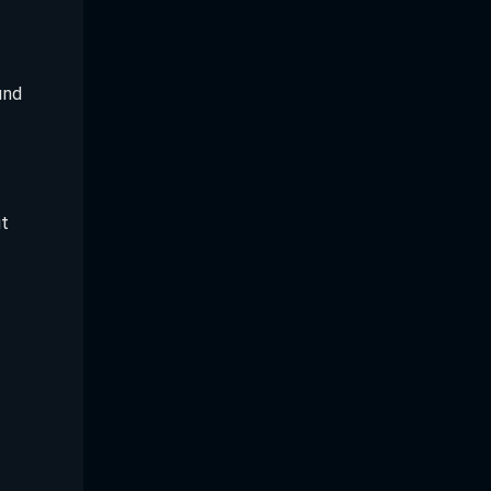
und
it