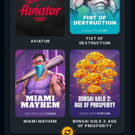
FIST OF
AVIATOR
DESTRUCTION
BONSAI GOLD 2: AGE
MIAMI MAYHEM
OF PROSPERITY