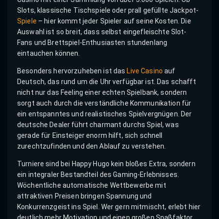
Slots, klassische Tischspiele oder prall gefüllte Jackpot-
Spiele
– hier kommt jeder Spieler auf seine Kosten. Die
Auswahl ist so breit, dass selbst eingefleischte Slot-
Fans und Brettspiel-Enthusiasten stundenlang
eintauchen können.
Besonders hervorzuheben ist das
Live Casino
auf
Deutsch, das rund um die Uhr verfügbar ist. Das schafft
nicht nur das Feeling einer echten Spielbank, sondern
sorgt auch durch die verständliche Kommunikation für
ein entspanntes und realistisches Spielvergnügen. Der
deutsche Dealer führt charmant durchs Spiel, was
gerade für Einsteiger enorm hilft, sich schnell
zurechtzufinden und den Ablauf zu verstehen.
Turniere sind bei Happy Hugo kein bloßes Extra, sondern
ein integraler Bestandteil des Gaming-Erlebnisses.
Wöchentliche automatische Wettbewerbe mit
attraktiven Preisen bringen Spannung und
Konkurrenzgeist ins Spiel. Wer gern mitmischt, erlebt hier
deutlich mehr Motivation und einen großen Spaßfaktor,