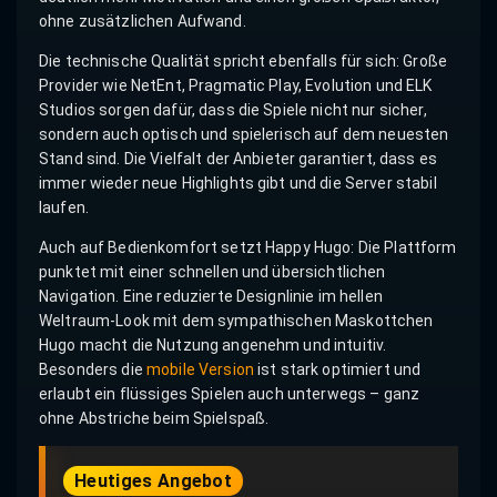
ohne zusätzlichen Aufwand.
Die technische Qualität spricht ebenfalls für sich: Große
Provider wie NetEnt, Pragmatic Play, Evolution und ELK
Studios sorgen dafür, dass die Spiele nicht nur sicher,
sondern auch optisch und spielerisch auf dem neuesten
Stand sind. Die Vielfalt der Anbieter garantiert, dass es
immer wieder neue Highlights gibt und die Server stabil
laufen.
Auch auf Bedienkomfort setzt Happy Hugo: Die Plattform
punktet mit einer schnellen und übersichtlichen
Navigation. Eine reduzierte Designlinie im hellen
Weltraum-Look mit dem sympathischen Maskottchen
Hugo macht die Nutzung angenehm und intuitiv.
Besonders die
mobile Version
ist stark optimiert und
erlaubt ein flüssiges Spielen auch unterwegs – ganz
ohne Abstriche beim Spielspaß.
Heutiges Angebot