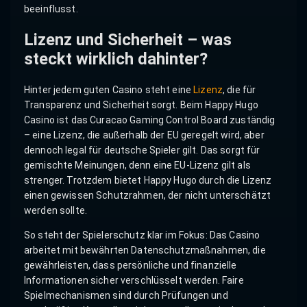
beeinflusst.
Lizenz und Sicherheit – was
steckt wirklich dahinter?
Hinter jedem guten Casino steht eine
Lizenz
, die für
Transparenz und Sicherheit sorgt. Beim Happy Hugo
Casino ist das Curacao Gaming Control Board zuständig
– eine Lizenz, die außerhalb der EU geregelt wird, aber
dennoch legal für deutsche Spieler gilt. Das sorgt für
gemischte Meinungen, denn eine EU-Lizenz gilt als
strenger. Trotzdem bietet Happy Hugo durch die Lizenz
einen gewissen Schutzrahmen, der nicht unterschätzt
werden sollte.
So steht der Spielerschutz klar im Fokus: Das Casino
arbeitet mit bewährten Datenschutzmaßnahmen, die
gewährleisten, dass persönliche und finanzielle
Informationen sicher verschlüsselt werden. Faire
Spielmechanismen sind durch Prüfungen und