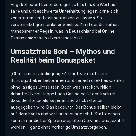
Angebot passt besonders gut zu Leuten, die Wert auf
faire und unbeschwerte Unterhaltung legen, ohne sich
von starren Limits einschränken zu lassen. So
verschmilzt grenzenloser Spielspaß mit der Sicherheit
transparenter Regeln, was in Deutschland bei Online
Casinos nicht selbstverständlich ist.
Umsatzfreie Boni – Mythos und
Realität beim Bonuspaket
„Ohne Umsatzbedingungen“ klingt wie ein Traum:
Bonusguthaben bekommen und danach direkt auszahlen
ohne lästiges Umsetzen. Doch was steckt wirklich
dahinter? Beim Happy Hugo Casino heißt das konkret,
dass der Bonus als sogenannter Sticky-Bonus
ausgegeben wird. Das bedeutet: Der Bonus selbst bleibt
auf dem Konto und wird nicht ausgezahlt. Stattdessen
können nur die bei Spielen erspielten Gewinne ausgezahlt
werden – ganz ohne vorherige Umsatzvorgaben.