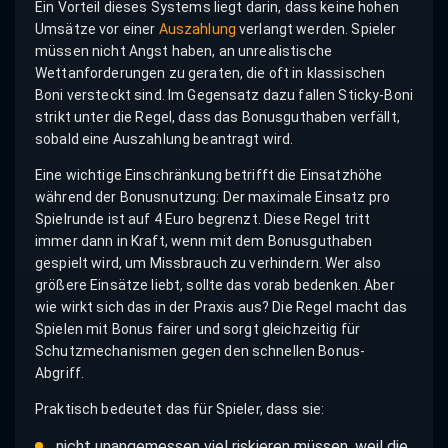
Ein Vorteil dieses Systems liegt darin, dass keine hohen
Umsätze vor einer
Auszahlung
verlangt werden. Spieler
müssen nicht Angst haben, an unrealistische
Wettanforderungen zu geraten, die oft in klassischen
Boni versteckt sind. Im Gegensatz dazu fallen Sticky-Boni
strikt unter die Regel, dass das Bonusguthaben verfällt,
sobald eine Auszahlung beantragt wird.
Eine wichtige Einschränkung betrifft die Einsatzhöhe
während der Bonusnutzung: Der maximale Einsatz pro
Spielrunde ist auf 4 Euro begrenzt. Diese Regel tritt
immer dann in Kraft, wenn mit dem Bonusguthaben
gespielt wird, um Missbrauch zu verhindern. Wer also
größere Einsätze liebt, sollte das vorab bedenken. Aber
wie wirkt sich das in der Praxis aus? Die Regel macht das
Spielen mit Bonus fairer und sorgt gleichzeitig für
Schutzmechanismen gegen den schnellen Bonus-
Abgriff.
Praktisch bedeutet das für Spieler, dass sie:
nicht unangemessen viel riskieren müssen, weil die