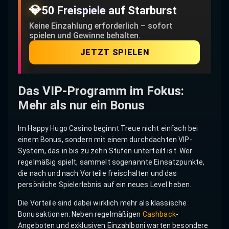
💎
50 Freispiele auf Starburst
Keine Einzahlung erforderlich – sofort
spielen und Gewinne behalten.
JETZT SPIELEN
Das VIP-Programm im Fokus:
Mehr als nur ein Bonus
Im Happy Hugo Casino beginnt Treue nicht einfach bei
einem Bonus, sondern mit einem durchdachten VIP-
System, das in bis zu zehn Stufen unterteilt ist. Wer
regelmäßig spielt, sammelt sogenannte Einsatzpunkte,
die nach und nach Vorteile freischalten und das
persönliche Spielerlebnis auf ein neues Level heben.
Die Vorteile sind dabei wirklich mehr als klassische
Bonusaktionen: Neben regelmäßigen
Cashback
-
Angeboten und exklusiven Einzahlboni warten besondere