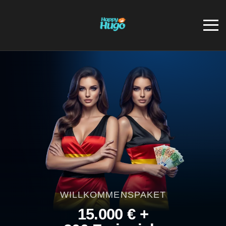
WILLKOMMENSPAKET
15.000 € +